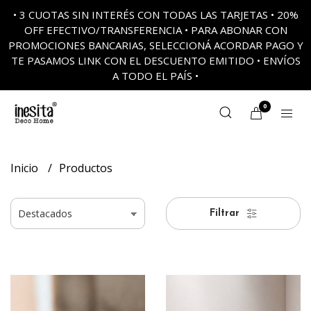
• 3 CUOTAS SIN INTERÉS CON TODAS LAS TARJETAS • 20%
OFF EFECTIVO/TRANSFERENCIA • PARA ABONAR CON
PROMOCIONES BANCARIAS, SELECCIONÁ ACORDAR PAGO Y
TE PASAMOS LINK CON EL DESCUENTO EMITIDO • ENVÍOS
A TODO EL PAÍS •
0
Inicio
Productos
Filtrar