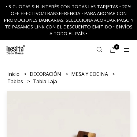
• 3 CUOTAS SIN INTERÉS CON TODAS LAS TARJETAS • 20%
OFF EFECTIVO/TRANSFERENCIA • PARA ABONAR CON
PROMOCIONES BANCARIAS, SELECCIONÁ ACORDAR PAGO Y
TE PASAMOS LINK CON EL DESCUENTO EMITIDO • ENVÍOS
A TODO EL PAÍS •
0
Inicio
DECORACIÓN
MESA Y COCINA
Tablas
Tabla Laja