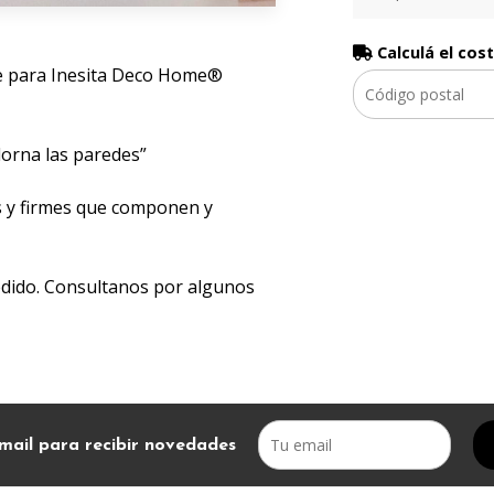
Calculá el cos
e para Inesita Deco Home®️
dorna las paredes”
s y firmes que componen y
edido. Consultanos por algunos
mail para recibir novedades