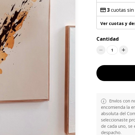
3
cuotas sin
Ver cuotas y d
Cantidad
1
Envíos con n
encomienda la en
absoluta del Corr
seleccionaste pr
de cada uno, se 
despacho.